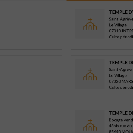
TEMPLE D
Saint-Agrèv
Le Village
07310 INTR
Culte périod
TEMPLE D
Saint-Agrèv
Le Village
07320 MAR
Culte périod
TEMPLE 
Bocage ven
48bis rue d
85640 MO