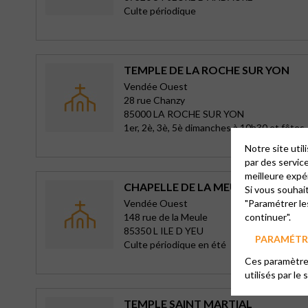
Culte périodique
TEMPLE DE LA ROCHE SUR YON
Vendée Ouest
28 rue Chanzy
85000 LA ROCHE SUR YON
1er, 2è, 3è, 5è dimanches à 10h30 et fêtes, 
Notre site uti
par des servic
meilleure expé
CHAPELLE DE LA MEULE
Si vous souhai
Vendée Ouest
"Paramétrer le
148 rue de la Meule
continuer".
85350 L ILE D YEU
PARAMÉTRE
Culte périodique en été
Ces paramètres
utilisés par le 
TEMPLE SAINT MARTIAL