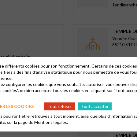
1er dimanch
TEMPLE D
Vendée Oue
85210 STE 
sauf juillet/août
lise différents cookies pour son fonctionnement. Certains de ces cooki
es tiers à des fins d'analyse statistique pour nous permettre de vous fou
rience.
SALLE BL
tez configurer les cookies que vous souhaitez autoriser, vous pouvez cliq
s cookies", ou bien accepter tous les cookies en cliquant sur "Tout accep
Vendée Oue
10 rue de l'E
85330 NOIR
R LES COOKIES
Tout refuser
Tout accepter
Culte périod
 pourront être retrouvés à tout moment, ainsi que plus d'information su
site, sur la page de
Mentions légales.
TEMPLE D