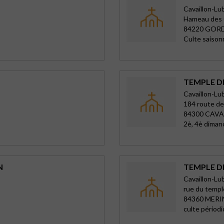
Cavaillon-Lu
Hameau des
84220 GOR
Culte saison
TEMPLE D
Cavaillon-Lu
184 route de
84300 CAVA
2è, 4è diman
N
TEMPLE D
Cavaillon-Lu
rue du templ
84360 MER
culte périod