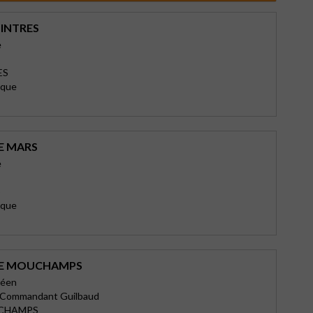
’INTRES
e
ES
ique
E MARS
e
S
ique
DE MOUCHAMPS
déen
u Commandant Guilbaud
UCHAMPS