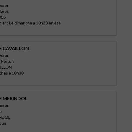
beron
 Gros
DES
nier : Le dimanche à 10h30 en été
E CAVAILLON
beron
 Pertuis
ILLON
ches à 10h30
E MERINDOL
beron
e
INDOL
ique