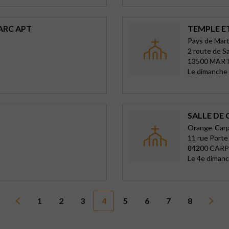
ARC APT
TEMPLE E
Pays de Mar
2 route de Sa
13500 MAR
Le dimanche
SALLE DE
Orange-Carp
11 rue Port
84200 CAR
Le 4e dimanc
1
2
3
4
5
6
7
8