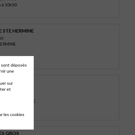
e à 10h30
E STE HERMINE
st
HERMINE
es sont déposés
rnir une
ANC MOUTIER
uer sur
ter et
st
glise
MOUTIER EN L ILE
ique en été
r les cookies
ES GROS