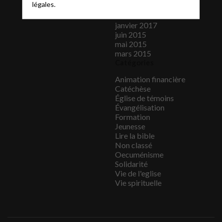
légales.
mars 2017
février 2017
janvier 2017
juin 2015
mai 2015
mars 2015
Catégories
Animation financière
Catéchèse
Église de témoins
Évangélisation
Formation
Jeunesse
Lire la bible
Non classé
Oecuménisme
Solidarité
Vie de l'eglise
Vie spirituelle