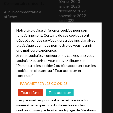
février 2023
Commentaires récents
janvier 2023
décembre 2022
Aucun commentaire à
novembre 2022
afficher.
juin 2022
avril 2022
janvier 2022
Notre site utilise différents cookies pour son
décembre 2021
fonctionnement. Certains de ces cookies sont
avril 2020
déposés par des services tiers à des fins d'analyse
juin 2019
statistique pour nous permettre de vous fournir
janvier 2019
une meilleure expérience.
septembre 2018
Si vous souhaitez configurer les cookies que vous
août 2018
souhaitez autoriser, vous pouvez cliquer sur
juillet 2018
"Paramétrer les cookies", ou bien accepter tous les
juin 2018
cookies en cliquant sur "Tout accepter et
mars 2018
continuer".
février 2018
janvier 2018
PARAMÉTRER LES COOKIES
décembre 2017
novembre 2017
Tout refuser
Tout accepter
septembre 2017
Ces paramètres pourront être retrouvés à tout
juillet 2017
moment, ainsi que plus d'information sur les
juin 2017
cookies utilisés par le site, sur la page de
Mentions
mai 2017