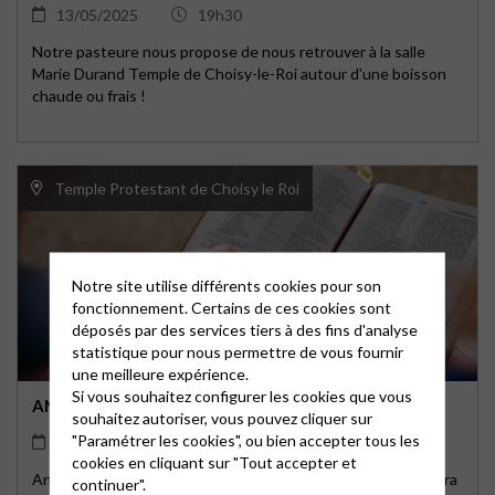
13/05/2025
19h30
Notre pasteure nous propose de nous retrouver à la salle
Marie Durand Temple de Choisy-le-Roi autour d'une boisson
chaude ou frais !
Temple Protestant de Choisy le Roi
Notre site utilise différents cookies pour son
fonctionnement. Certains de ces cookies sont
déposés par des services tiers à des fins d'analyse
statistique pour nous permettre de vous fournir
une meilleure expérience.
Si vous souhaitez configurer les cookies que vous
ANIMATION BIBLIQUE 2024 – 2025
souhaitez autoriser, vous pouvez cliquer sur
"Paramétrer les cookies", ou bien accepter tous les
15/04/2025
19h30
cookies en cliquant sur "Tout accepter et
Animation biblique animée par notre pasteure Débora Oliveira
continuer".