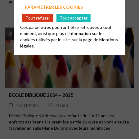
au Temple de Choisy-le-Roi !
PARAMÉTRER LES COOKIES
Tout refuser
Tout accepter
Ces paramètres pourront être retrouvés à tout
moment, ainsi que plus d'information sur les
Temple Protestant de Choisy le Roi
cookies utilisés par le site, sur la page de
Mentions
légales.
ECOLE BIBLIQUE 2024 – 2025
13/04/2025
10h30
L'école Biblique s'adresse aux enfants de 4 à 11 ans les
enfants assistent à la première partie du culte et vont ensuite
travailler en salle Marie Durand avec leurs monitrices