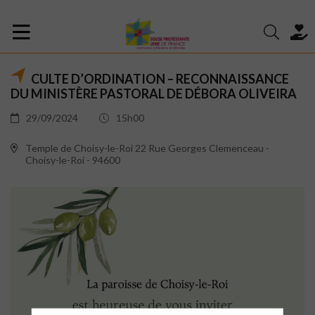
CULTE D’ORDINATION – RECONNAISSANCE
DU MINISTÈRE PASTORAL DE DÉBORA OLIVEIRA
29/09/2024
15h00
Temple de Choisy-le-Roi 22 Rue Georges Clemenceau -
Choisy-le-Roi - 94600