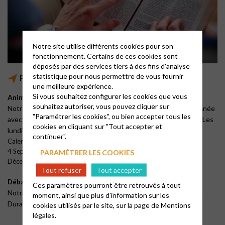
Notre site utilise différents cookies pour son
fonctionnement. Certains de ces cookies sont
déposés par des services tiers à des fins d'analyse
statistique pour nous permettre de vous fournir
Partage Biblique
une meilleure expérience.
Si vous souhaitez configurer les cookies que vous
Animation biblique
souhaitez autoriser, vous pouvez cliquer sur
Notre pasteur vous propose pour cette année de débuter l’année
"Paramétrer les cookies", ou bien accepter tous les
avec 5 réunions sur le
« chapitre 8 de l’Épître aux Romains ».
Les
cookies en cliquant sur "Tout accepter et
lundis soir à 19 h30 au Temple.
continuer".
Calendrier 2023-24 :
4 Septembre – 23 Octobre – 6 Novembre – 20 Novembre – 11
PARAMÉTRER LES COOKIES
Décembre –
Tout refuser
Tout accepter
« Première lettre de Jean »
Débat Théo
Ces paramètres pourront être retrouvés à tout
Notre pasteur vous propose de nous retrouver à la salle Marie
moment, ainsi que plus d'information sur les
Durand autour d’une boisson chaude ou frais…
cookies utilisés par le site, sur la page de
Mentions
légales.