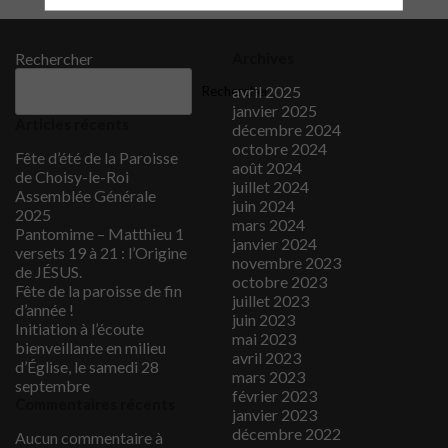
Rechercher
Archives
avril 2025
Rechercher
janvier 2025
Articles récents
décembre 2024
octobre 2024
Fête d’été de la Paroisse
août 2024
de Choisy-le-Roi
juillet 2024
Assemblée Générale
juin 2024
2025
mars 2024
Pantomime – Matthieu 1
janvier 2024
versets 19 à 21 : l’Origine
novembre 2023
de JÉSUS.
octobre 2023
Fête de la paroisse de fin
juillet 2023
d’année !
juin 2023
Initiation à l’écoute
mai 2023
bienveillante en milieu
avril 2023
d’Église, le samedi 28
mars 2023
septembre
février 2023
Commentaires récents
janvier 2023
décembre 2022
Aucun commentaire à