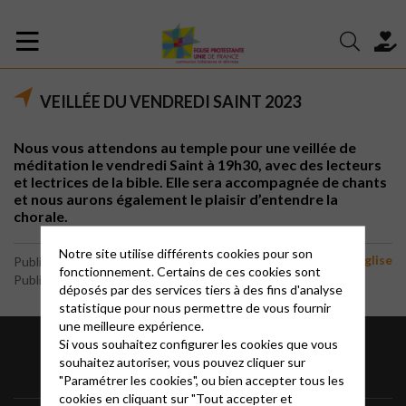
VEILLÉE DU VENDREDI SAINT 2023
Nous vous attendons au temple pour une veillée de
méditation le vendredi Saint à 19h30, avec des lecteurs
et lectrices de la bible. Elle sera accompagnée de chants
et nous aurons également le plaisir d’entendre la
chorale.
Notre site utilise différents cookies pour son
Vie de l'eglise
Publié le 29 mars 2023
fonctionnement. Certains de ces cookies sont
Publié par le webmaster
déposés par des services tiers à des fins d'analyse
statistique pour nous permettre de vous fournir
une meilleure expérience.
Si vous souhaitez configurer les cookies que vous
souhaitez autoriser, vous pouvez cliquer sur
"Paramétrer les cookies", ou bien accepter tous les
cookies en cliquant sur "Tout accepter et