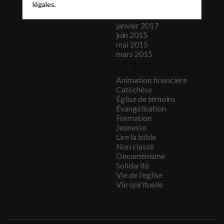
légales.
mars 2017
février 2017
janvier 2017
juin 2015
mai 2015
mars 2015
Catégories
Animation financière
Catéchèse
Église de témoins
Évangélisation
Formation
Jeunesse
Lire la bible
Non classé
Oecuménisme
Solidarité
Vie de l'eglise
Vie spirituelle