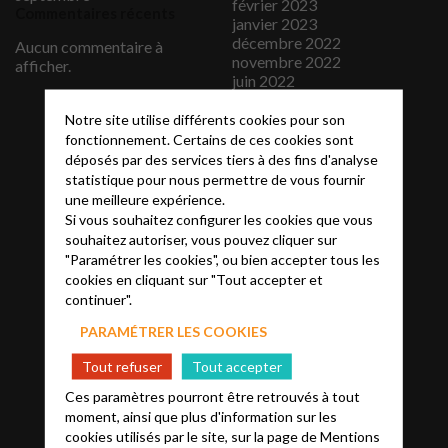
février 2023
Commentaires récents
janvier 2023
décembre 2022
Aucun commentaire à
novembre 2022
afficher.
juin 2022
avril 2022
janvier 2022
Notre site utilise différents cookies pour son
décembre 2021
fonctionnement. Certains de ces cookies sont
avril 2020
déposés par des services tiers à des fins d'analyse
juin 2019
statistique pour nous permettre de vous fournir
janvier 2019
une meilleure expérience.
septembre 2018
Si vous souhaitez configurer les cookies que vous
août 2018
souhaitez autoriser, vous pouvez cliquer sur
juillet 2018
"Paramétrer les cookies", ou bien accepter tous les
juin 2018
cookies en cliquant sur "Tout accepter et
mars 2018
continuer".
février 2018
janvier 2018
PARAMÉTRER LES COOKIES
décembre 2017
novembre 2017
Tout refuser
Tout accepter
septembre 2017
Ces paramètres pourront être retrouvés à tout
juillet 2017
moment, ainsi que plus d'information sur les
juin 2017
cookies utilisés par le site, sur la page de
Mentions
mai 2017